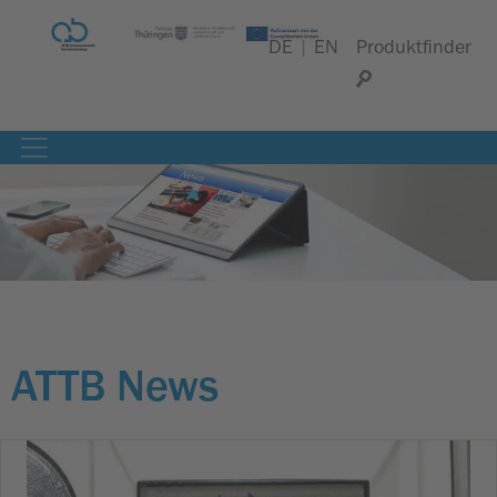
DE
|
EN
Produktfinder
ATTB News